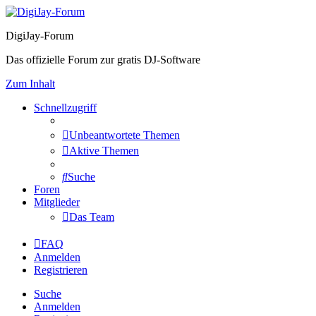
DigiJay-Forum
Das offizielle Forum zur gratis DJ-Software
Zum Inhalt
Schnellzugriff
Unbeantwortete Themen
Aktive Themen
Suche
Foren
Mitglieder
Das Team
FAQ
Anmelden
Registrieren
Suche
Anmelden