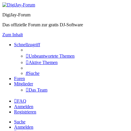
DigiJay-Forum
Das offizielle Forum zur gratis DJ-Software
Zum Inhalt
Schnellzugriff
Unbeantwortete Themen
Aktive Themen
Suche
Foren
Mitglieder
Das Team
FAQ
Anmelden
Registrieren
Suche
Anmelden