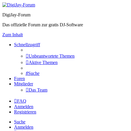
DigiJay-Forum
Das offizielle Forum zur gratis DJ-Software
Zum Inhalt
Schnellzugriff
Unbeantwortete Themen
Aktive Themen
Suche
Foren
Mitglieder
Das Team
FAQ
Anmelden
Registrieren
Suche
Anmelden