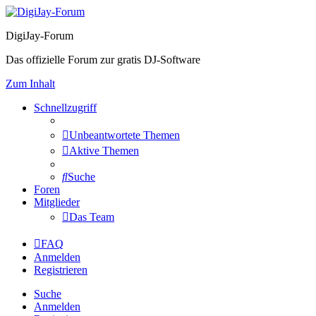
DigiJay-Forum
Das offizielle Forum zur gratis DJ-Software
Zum Inhalt
Schnellzugriff
Unbeantwortete Themen
Aktive Themen
Suche
Foren
Mitglieder
Das Team
FAQ
Anmelden
Registrieren
Suche
Anmelden