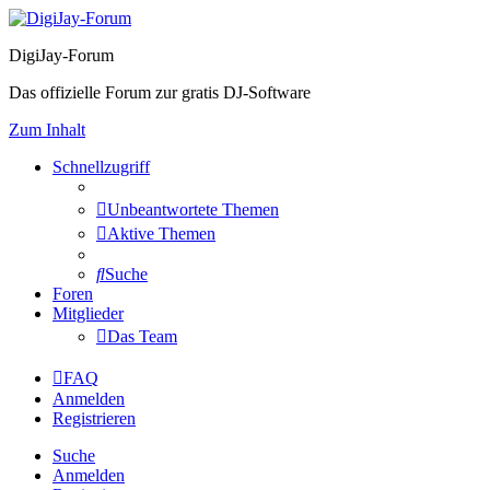
DigiJay-Forum
Das offizielle Forum zur gratis DJ-Software
Zum Inhalt
Schnellzugriff
Unbeantwortete Themen
Aktive Themen
Suche
Foren
Mitglieder
Das Team
FAQ
Anmelden
Registrieren
Suche
Anmelden