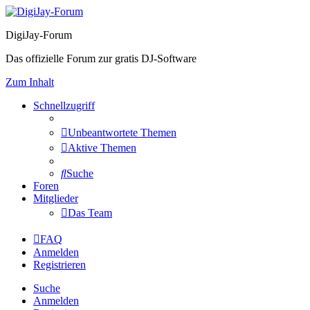
DigiJay-Forum
Das offizielle Forum zur gratis DJ-Software
Zum Inhalt
Schnellzugriff
Unbeantwortete Themen
Aktive Themen
Suche
Foren
Mitglieder
Das Team
FAQ
Anmelden
Registrieren
Suche
Anmelden