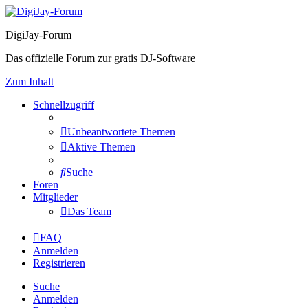
DigiJay-Forum
Das offizielle Forum zur gratis DJ-Software
Zum Inhalt
Schnellzugriff
Unbeantwortete Themen
Aktive Themen
Suche
Foren
Mitglieder
Das Team
FAQ
Anmelden
Registrieren
Suche
Anmelden