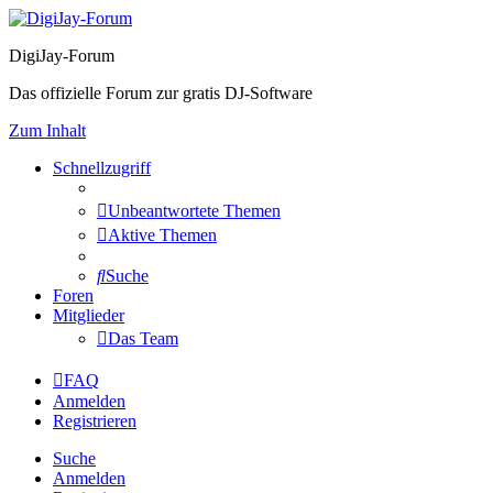
DigiJay-Forum
Das offizielle Forum zur gratis DJ-Software
Zum Inhalt
Schnellzugriff
Unbeantwortete Themen
Aktive Themen
Suche
Foren
Mitglieder
Das Team
FAQ
Anmelden
Registrieren
Suche
Anmelden