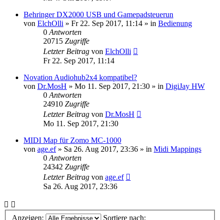
Behringer DX2000 USB und Gamepadsteuerun
von
ElchOlli
» Fr 22. Sep 2017, 11:14 » in
Bedienung
0
Antworten
20715
Zugriffe
Letzter Beitrag
von
ElchOlli
Fr 22. Sep 2017, 11:14
Novation Audiohub2x4 kompatibel?
von
Dr.MosH
» Mo 11. Sep 2017, 21:30 » in
DigiJay HW
0
Antworten
24910
Zugriffe
Letzter Beitrag
von
Dr.MosH
Mo 11. Sep 2017, 21:30
MIDI Map für Zomo MC-1000
von
age.ef
» Sa 26. Aug 2017, 23:36 » in
Midi Mappings
0
Antworten
24342
Zugriffe
Letzter Beitrag
von
age.ef
Sa 26. Aug 2017, 23:36
Anzeigen:
Sortiere nach: