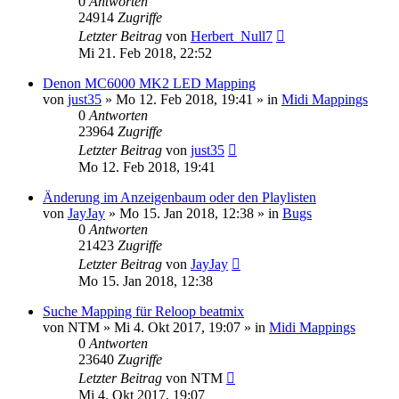
0
Antworten
24914
Zugriffe
Letzter Beitrag
von
Herbert_Null7
Mi 21. Feb 2018, 22:52
Denon MC6000 MK2 LED Mapping
von
just35
» Mo 12. Feb 2018, 19:41 » in
Midi Mappings
0
Antworten
23964
Zugriffe
Letzter Beitrag
von
just35
Mo 12. Feb 2018, 19:41
Änderung im Anzeigenbaum oder den Playlisten
von
JayJay
» Mo 15. Jan 2018, 12:38 » in
Bugs
0
Antworten
21423
Zugriffe
Letzter Beitrag
von
JayJay
Mo 15. Jan 2018, 12:38
Suche Mapping für Reloop beatmix
von
NTM
» Mi 4. Okt 2017, 19:07 » in
Midi Mappings
0
Antworten
23640
Zugriffe
Letzter Beitrag
von
NTM
Mi 4. Okt 2017, 19:07