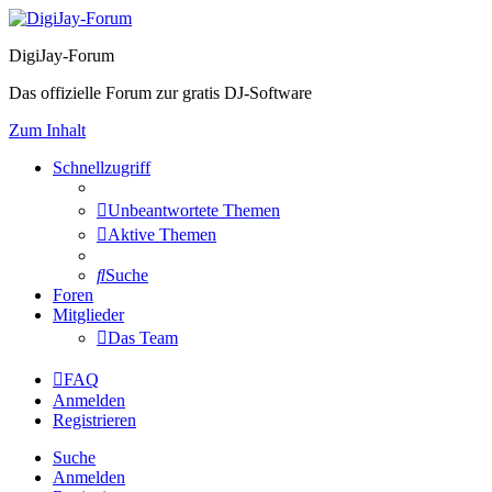
DigiJay-Forum
Das offizielle Forum zur gratis DJ-Software
Zum Inhalt
Schnellzugriff
Unbeantwortete Themen
Aktive Themen
Suche
Foren
Mitglieder
Das Team
FAQ
Anmelden
Registrieren
Suche
Anmelden