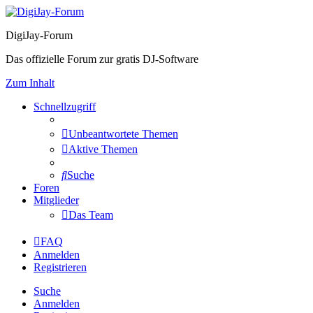
DigiJay-Forum
Das offizielle Forum zur gratis DJ-Software
Zum Inhalt
Schnellzugriff
Unbeantwortete Themen
Aktive Themen
Suche
Foren
Mitglieder
Das Team
FAQ
Anmelden
Registrieren
Suche
Anmelden