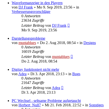
Waveformanzeige in den Playern
von
DJ Frank
» Mo 9. Sep 2019, 23:56 » in
Verbesserungsvorschläge
0
Antworten
23634
Zugriffe
Letzter Beitrag
von
DJ Frank
Mo 9. Sep 2019, 23:56
Darstellungsprobleme
von
muntablues
» Do 2. Aug 2018, 08:54 » in
Designs
0
Antworten
16019
Zugriffe
Letzter Beitrag
von
muntablues
Do 2. Aug 2018, 08:54
Digijay funktioniert nicht mehr
von
Adea
» Di 3. Apr 2018, 23:13 » in
Bugs
0
Antworten
21647
Zugriffe
Letzter Beitrag
von
Adea
Di 3. Apr 2018, 23:13
PC Wechsel - seltsame Probleme aufgetaucht
von
Herbert_Null7
» Mi 21. Feb 2018, 22:52 » in
Sonstiges