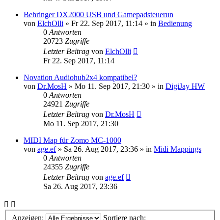
Behringer DX2000 USB und Gamepadsteuerun
von
ElchOlli
» Fr 22. Sep 2017, 11:14 » in
Bedienung
0
Antworten
20723
Zugriffe
Letzter Beitrag
von
ElchOlli
Fr 22. Sep 2017, 11:14
Novation Audiohub2x4 kompatibel?
von
Dr.MosH
» Mo 11. Sep 2017, 21:30 » in
DigiJay HW
0
Antworten
24921
Zugriffe
Letzter Beitrag
von
Dr.MosH
Mo 11. Sep 2017, 21:30
MIDI Map für Zomo MC-1000
von
age.ef
» Sa 26. Aug 2017, 23:36 » in
Midi Mappings
0
Antworten
24355
Zugriffe
Letzter Beitrag
von
age.ef
Sa 26. Aug 2017, 23:36
Anzeigen:
Sortiere nach: