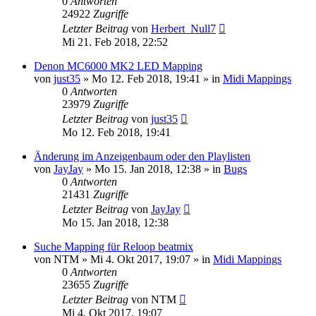
0
Antworten
24922
Zugriffe
Letzter Beitrag
von
Herbert_Null7
Mi 21. Feb 2018, 22:52
Denon MC6000 MK2 LED Mapping
von
just35
» Mo 12. Feb 2018, 19:41 » in
Midi Mappings
0
Antworten
23979
Zugriffe
Letzter Beitrag
von
just35
Mo 12. Feb 2018, 19:41
Änderung im Anzeigenbaum oder den Playlisten
von
JayJay
» Mo 15. Jan 2018, 12:38 » in
Bugs
0
Antworten
21431
Zugriffe
Letzter Beitrag
von
JayJay
Mo 15. Jan 2018, 12:38
Suche Mapping für Reloop beatmix
von
NTM
» Mi 4. Okt 2017, 19:07 » in
Midi Mappings
0
Antworten
23655
Zugriffe
Letzter Beitrag
von
NTM
Mi 4. Okt 2017, 19:07