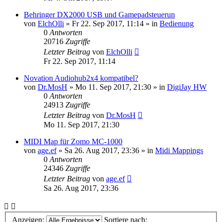
Behringer DX2000 USB und Gamepadsteuerun
von
ElchOlli
» Fr 22. Sep 2017, 11:14 » in
Bedienung
0
Antworten
20716
Zugriffe
Letzter Beitrag
von
ElchOlli
Fr 22. Sep 2017, 11:14
Novation Audiohub2x4 kompatibel?
von
Dr.MosH
» Mo 11. Sep 2017, 21:30 » in
DigiJay HW
0
Antworten
24913
Zugriffe
Letzter Beitrag
von
Dr.MosH
Mo 11. Sep 2017, 21:30
MIDI Map für Zomo MC-1000
von
age.ef
» Sa 26. Aug 2017, 23:36 » in
Midi Mappings
0
Antworten
24346
Zugriffe
Letzter Beitrag
von
age.ef
Sa 26. Aug 2017, 23:36
Anzeigen:
Sortiere nach: