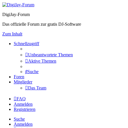
DigiJay-Forum
Das offizielle Forum zur gratis DJ-Software
Zum Inhalt
Schnellzugriff
Unbeantwortete Themen
Aktive Themen
Suche
Foren
Mitglieder
Das Team
FAQ
Anmelden
Registrieren
Suche
Anmelden