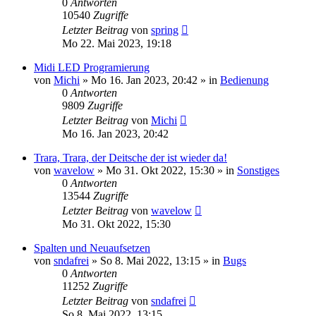
0
Antworten
10540
Zugriffe
Letzter Beitrag
von
spring
Mo 22. Mai 2023, 19:18
Midi LED Programierung
von
Michi
» Mo 16. Jan 2023, 20:42 » in
Bedienung
0
Antworten
9809
Zugriffe
Letzter Beitrag
von
Michi
Mo 16. Jan 2023, 20:42
Trara, Trara, der Deitsche der ist wieder da!
von
wavelow
» Mo 31. Okt 2022, 15:30 » in
Sonstiges
0
Antworten
13544
Zugriffe
Letzter Beitrag
von
wavelow
Mo 31. Okt 2022, 15:30
Spalten und Neuaufsetzen
von
sndafrei
» So 8. Mai 2022, 13:15 » in
Bugs
0
Antworten
11252
Zugriffe
Letzter Beitrag
von
sndafrei
So 8. Mai 2022, 13:15