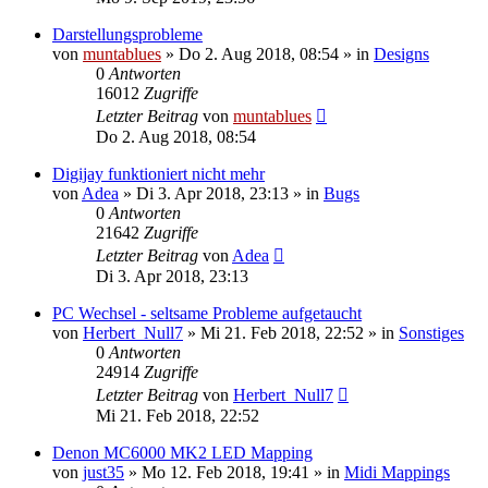
Darstellungsprobleme
von
muntablues
» Do 2. Aug 2018, 08:54 » in
Designs
0
Antworten
16012
Zugriffe
Letzter Beitrag
von
muntablues
Do 2. Aug 2018, 08:54
Digijay funktioniert nicht mehr
von
Adea
» Di 3. Apr 2018, 23:13 » in
Bugs
0
Antworten
21642
Zugriffe
Letzter Beitrag
von
Adea
Di 3. Apr 2018, 23:13
PC Wechsel - seltsame Probleme aufgetaucht
von
Herbert_Null7
» Mi 21. Feb 2018, 22:52 » in
Sonstiges
0
Antworten
24914
Zugriffe
Letzter Beitrag
von
Herbert_Null7
Mi 21. Feb 2018, 22:52
Denon MC6000 MK2 LED Mapping
von
just35
» Mo 12. Feb 2018, 19:41 » in
Midi Mappings