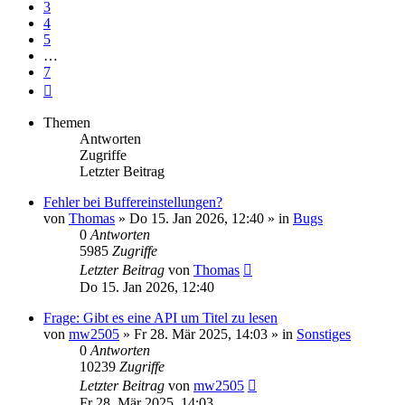
3
4
5
…
7
Nächste
Themen
Antworten
Zugriffe
Letzter Beitrag
Fehler bei Buffereinstellungen?
von
Thomas
» Do 15. Jan 2026, 12:40 » in
Bugs
0
Antworten
5985
Zugriffe
Letzter Beitrag
von
Thomas
Do 15. Jan 2026, 12:40
Frage: Gibt es eine API um Titel zu lesen
von
mw2505
» Fr 28. Mär 2025, 14:03 » in
Sonstiges
0
Antworten
10239
Zugriffe
Letzter Beitrag
von
mw2505
Fr 28. Mär 2025, 14:03