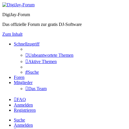
DigiJay-Forum
Das offizielle Forum zur gratis DJ-Software
Zum Inhalt
Schnellzugriff
Unbeantwortete Themen
Aktive Themen
Suche
Foren
Mitglieder
Das Team
FAQ
Anmelden
Registrieren
Suche
Anmelden