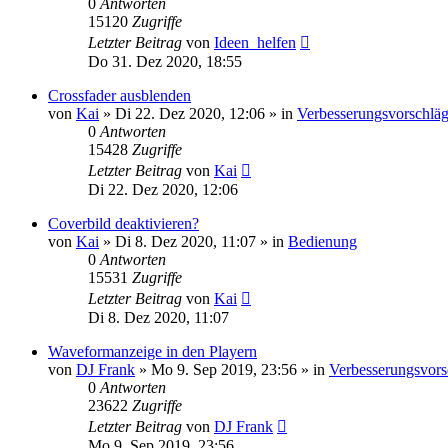
0
Antworten
15120
Zugriffe
Letzter Beitrag
von
Ideen_helfen
Do 31. Dez 2020, 18:55
Crossfader ausblenden
von
Kai
» Di 22. Dez 2020, 12:06 » in
Verbesserungsvorschlä
0
Antworten
15428
Zugriffe
Letzter Beitrag
von
Kai
Di 22. Dez 2020, 12:06
Coverbild deaktivieren?
von
Kai
» Di 8. Dez 2020, 11:07 » in
Bedienung
0
Antworten
15531
Zugriffe
Letzter Beitrag
von
Kai
Di 8. Dez 2020, 11:07
Waveformanzeige in den Playern
von
DJ Frank
» Mo 9. Sep 2019, 23:56 » in
Verbesserungsvors
0
Antworten
23622
Zugriffe
Letzter Beitrag
von
DJ Frank
Mo 9. Sep 2019, 23:56