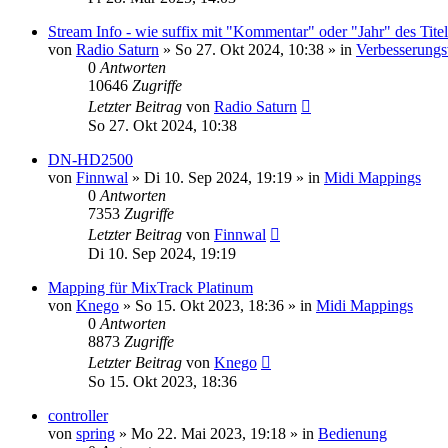
Stream Info - wie suffix mit "Kommentar" oder "Jahr" des Titel
von
Radio Saturn
» So 27. Okt 2024, 10:38 » in
Verbesserungs
0
Antworten
10646
Zugriffe
Letzter Beitrag
von
Radio Saturn
So 27. Okt 2024, 10:38
DN-HD2500
von
Finnwal
» Di 10. Sep 2024, 19:19 » in
Midi Mappings
0
Antworten
7353
Zugriffe
Letzter Beitrag
von
Finnwal
Di 10. Sep 2024, 19:19
Mapping für MixTrack Platinum
von
Knego
» So 15. Okt 2023, 18:36 » in
Midi Mappings
0
Antworten
8873
Zugriffe
Letzter Beitrag
von
Knego
So 15. Okt 2023, 18:36
controller
von
spring
» Mo 22. Mai 2023, 19:18 » in
Bedienung