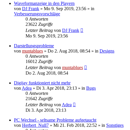
Waveformanzeige in den Playern
von
DJ Frank
» Mo 9. Sep 2019, 23:56 » in
Verbesserungsvorschläge
0
Antworten
23622
Zugriffe
Letzter Beitrag
von
DJ Frank
Mo 9. Sep 2019, 23:56
Darstellungsprobleme
von
muntablues
» Do 2. Aug 2018, 08:54 » in
Designs
0
Antworten
16012
Zugriffe
Letzter Beitrag
von
muntablues
Do 2. Aug 2018, 08:54
Digijay funktioniert nicht mehr
von
Adea
» Di 3. Apr 2018, 23:13 » in
Bugs
0
Antworten
21642
Zugriffe
Letzter Beitrag
von
Adea
Di 3. Apr 2018, 23:13
PC Wechsel - seltsame Probleme aufgetaucht
von
Herbert_Null7
» Mi 21. Feb 2018, 22:52 » in
Sonstiges