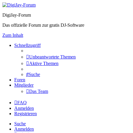
DigiJay-Forum
Das offizielle Forum zur gratis DJ-Software
Zum Inhalt
Schnellzugriff
Unbeantwortete Themen
Aktive Themen
Suche
Foren
Mitglieder
Das Team
FAQ
Anmelden
Registrieren
Suche
Anmelden