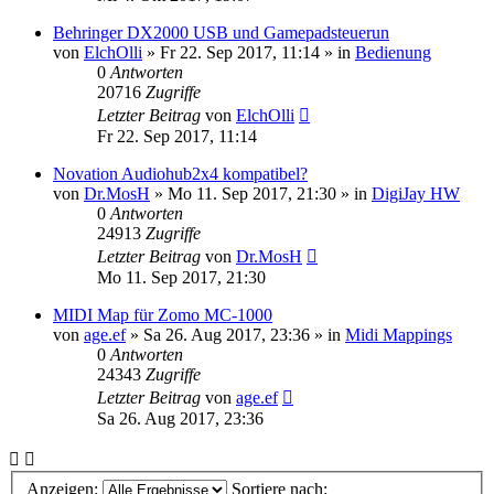
Behringer DX2000 USB und Gamepadsteuerun
von
ElchOlli
» Fr 22. Sep 2017, 11:14 » in
Bedienung
0
Antworten
20716
Zugriffe
Letzter Beitrag
von
ElchOlli
Fr 22. Sep 2017, 11:14
Novation Audiohub2x4 kompatibel?
von
Dr.MosH
» Mo 11. Sep 2017, 21:30 » in
DigiJay HW
0
Antworten
24913
Zugriffe
Letzter Beitrag
von
Dr.MosH
Mo 11. Sep 2017, 21:30
MIDI Map für Zomo MC-1000
von
age.ef
» Sa 26. Aug 2017, 23:36 » in
Midi Mappings
0
Antworten
24343
Zugriffe
Letzter Beitrag
von
age.ef
Sa 26. Aug 2017, 23:36
Anzeigen:
Sortiere nach: