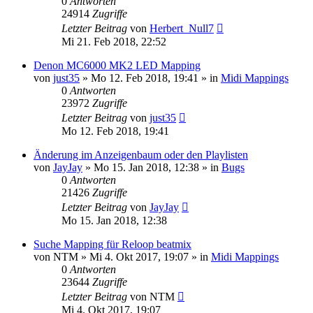
0
Antworten
24914
Zugriffe
Letzter Beitrag
von
Herbert_Null7
Mi 21. Feb 2018, 22:52
Denon MC6000 MK2 LED Mapping
von
just35
» Mo 12. Feb 2018, 19:41 » in
Midi Mappings
0
Antworten
23972
Zugriffe
Letzter Beitrag
von
just35
Mo 12. Feb 2018, 19:41
Änderung im Anzeigenbaum oder den Playlisten
von
JayJay
» Mo 15. Jan 2018, 12:38 » in
Bugs
0
Antworten
21426
Zugriffe
Letzter Beitrag
von
JayJay
Mo 15. Jan 2018, 12:38
Suche Mapping für Reloop beatmix
von
NTM
» Mi 4. Okt 2017, 19:07 » in
Midi Mappings
0
Antworten
23644
Zugriffe
Letzter Beitrag
von
NTM
Mi 4. Okt 2017, 19:07