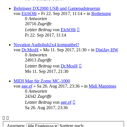
Behringer DX2000 USB und Gamepadsteuerun
von
ElchOlli
» Fr 22. Sep 2017, 11:14 » in
Bedienung
0
Antworten
20716
Zugriffe
Letzter Beitrag
von
ElchOlli
Fr 22. Sep 2017, 11:14
Novation Audiohub2x4 kompatibel?
von
Dr.MosH
» Mo 11. Sep 2017, 21:30 » in
DigiJay HW
0
Antworten
24913
Zugriffe
Letzter Beitrag
von
Dr.MosH
Mo 11. Sep 2017, 21:30
MIDI Map für Zomo MC-1000
von
age.ef
» Sa 26. Aug 2017, 23:36 » in
Midi Mappings
0
Antworten
24342
Zugriffe
Letzter Beitrag
von
age.ef
Sa 26. Aug 2017, 23:36
Anzeigen:
Sortiere nach: