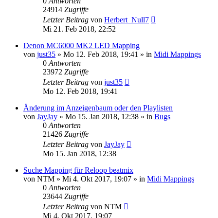
0
Antworten
24914
Zugriffe
Letzter Beitrag
von
Herbert_Null7
Mi 21. Feb 2018, 22:52
Denon MC6000 MK2 LED Mapping
von
just35
» Mo 12. Feb 2018, 19:41 » in
Midi Mappings
0
Antworten
23972
Zugriffe
Letzter Beitrag
von
just35
Mo 12. Feb 2018, 19:41
Änderung im Anzeigenbaum oder den Playlisten
von
JayJay
» Mo 15. Jan 2018, 12:38 » in
Bugs
0
Antworten
21426
Zugriffe
Letzter Beitrag
von
JayJay
Mo 15. Jan 2018, 12:38
Suche Mapping für Reloop beatmix
von
NTM
» Mi 4. Okt 2017, 19:07 » in
Midi Mappings
0
Antworten
23644
Zugriffe
Letzter Beitrag
von
NTM
Mi 4. Okt 2017, 19:07