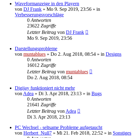
Waveformanzeige in den Playern
von
DJ Frank
» Mo 9. Sep 2019, 23:56 » in
Verbesserungsvorschläge
0
Antworten
23622
Zugriffe
Letzter Beitrag
von
DJ Frank
Mo 9. Sep 2019, 23:56
Darstellungsprobleme
von
muntablues
» Do 2. Aug 2018, 08:54 » in
Designs
0
Antworten
16012
Zugriffe
Letzter Beitrag
von
muntablues
Do 2. Aug 2018, 08:54
Digijay funktioniert nicht mehr
von
Adea
» Di 3. Apr 2018, 23:13 » in
Bugs
0
Antworten
21641
Zugriffe
Letzter Beitrag
von
Adea
Di 3. Apr 2018, 23:13
PC Wechsel - seltsame Probleme aufgetaucht
von
Herbert_Null7
» Mi 21. Feb 2018, 22:52 » in
Sonstiges