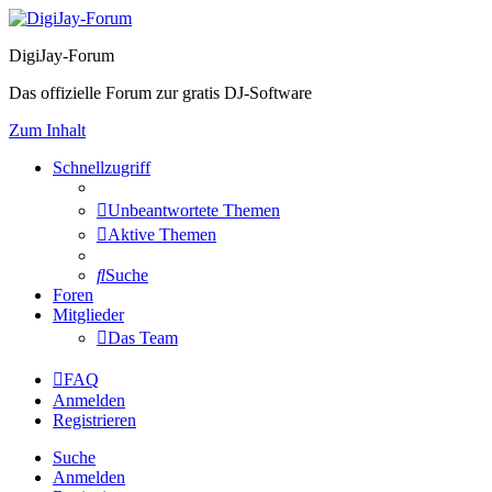
DigiJay-Forum
Das offizielle Forum zur gratis DJ-Software
Zum Inhalt
Schnellzugriff
Unbeantwortete Themen
Aktive Themen
Suche
Foren
Mitglieder
Das Team
FAQ
Anmelden
Registrieren
Suche
Anmelden