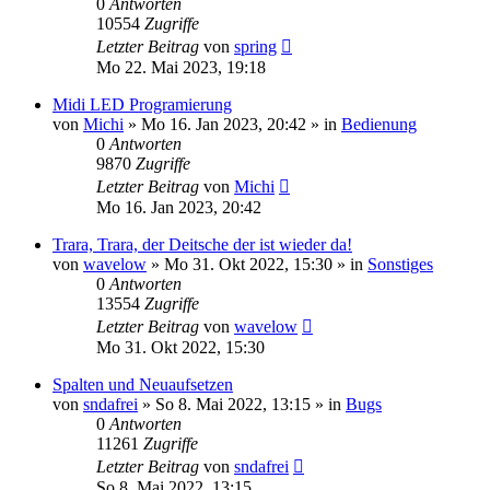
0
Antworten
10554
Zugriffe
Letzter Beitrag
von
spring
Mo 22. Mai 2023, 19:18
Midi LED Programierung
von
Michi
» Mo 16. Jan 2023, 20:42 » in
Bedienung
0
Antworten
9870
Zugriffe
Letzter Beitrag
von
Michi
Mo 16. Jan 2023, 20:42
Trara, Trara, der Deitsche der ist wieder da!
von
wavelow
» Mo 31. Okt 2022, 15:30 » in
Sonstiges
0
Antworten
13554
Zugriffe
Letzter Beitrag
von
wavelow
Mo 31. Okt 2022, 15:30
Spalten und Neuaufsetzen
von
sndafrei
» So 8. Mai 2022, 13:15 » in
Bugs
0
Antworten
11261
Zugriffe
Letzter Beitrag
von
sndafrei
So 8. Mai 2022, 13:15