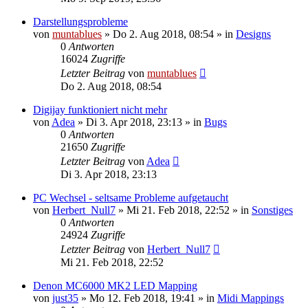
Darstellungsprobleme
von
muntablues
» Do 2. Aug 2018, 08:54 » in
Designs
0
Antworten
16024
Zugriffe
Letzter Beitrag
von
muntablues
Do 2. Aug 2018, 08:54
Digijay funktioniert nicht mehr
von
Adea
» Di 3. Apr 2018, 23:13 » in
Bugs
0
Antworten
21650
Zugriffe
Letzter Beitrag
von
Adea
Di 3. Apr 2018, 23:13
PC Wechsel - seltsame Probleme aufgetaucht
von
Herbert_Null7
» Mi 21. Feb 2018, 22:52 » in
Sonstiges
0
Antworten
24924
Zugriffe
Letzter Beitrag
von
Herbert_Null7
Mi 21. Feb 2018, 22:52
Denon MC6000 MK2 LED Mapping
von
just35
» Mo 12. Feb 2018, 19:41 » in
Midi Mappings