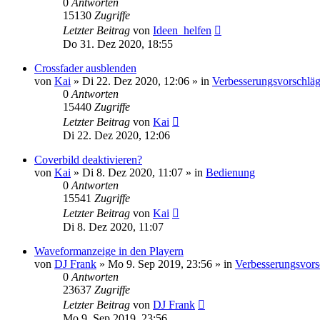
0
Antworten
15130
Zugriffe
Letzter Beitrag
von
Ideen_helfen
Do 31. Dez 2020, 18:55
Crossfader ausblenden
von
Kai
» Di 22. Dez 2020, 12:06 » in
Verbesserungsvorschlä
0
Antworten
15440
Zugriffe
Letzter Beitrag
von
Kai
Di 22. Dez 2020, 12:06
Coverbild deaktivieren?
von
Kai
» Di 8. Dez 2020, 11:07 » in
Bedienung
0
Antworten
15541
Zugriffe
Letzter Beitrag
von
Kai
Di 8. Dez 2020, 11:07
Waveformanzeige in den Playern
von
DJ Frank
» Mo 9. Sep 2019, 23:56 » in
Verbesserungsvors
0
Antworten
23637
Zugriffe
Letzter Beitrag
von
DJ Frank
Mo 9. Sep 2019, 23:56