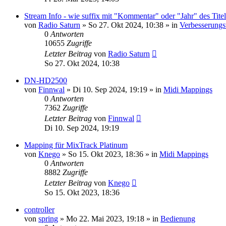
Stream Info - wie suffix mit "Kommentar" oder "Jahr" des Titel
von
Radio Saturn
» So 27. Okt 2024, 10:38 » in
Verbesserungs
0
Antworten
10655
Zugriffe
Letzter Beitrag
von
Radio Saturn
So 27. Okt 2024, 10:38
DN-HD2500
von
Finnwal
» Di 10. Sep 2024, 19:19 » in
Midi Mappings
0
Antworten
7362
Zugriffe
Letzter Beitrag
von
Finnwal
Di 10. Sep 2024, 19:19
Mapping für MixTrack Platinum
von
Knego
» So 15. Okt 2023, 18:36 » in
Midi Mappings
0
Antworten
8882
Zugriffe
Letzter Beitrag
von
Knego
So 15. Okt 2023, 18:36
controller
von
spring
» Mo 22. Mai 2023, 19:18 » in
Bedienung