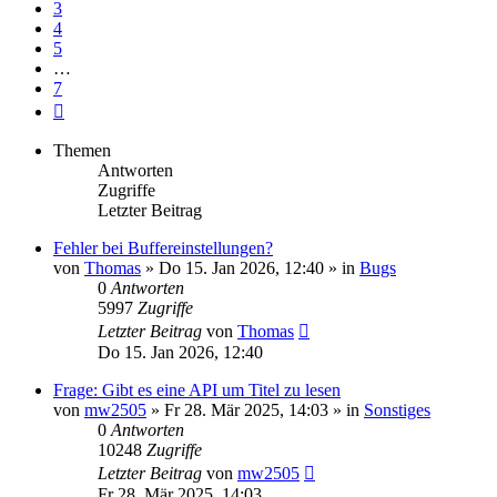
3
4
5
…
7
Nächste
Themen
Antworten
Zugriffe
Letzter Beitrag
Fehler bei Buffereinstellungen?
von
Thomas
» Do 15. Jan 2026, 12:40 » in
Bugs
0
Antworten
5997
Zugriffe
Letzter Beitrag
von
Thomas
Do 15. Jan 2026, 12:40
Frage: Gibt es eine API um Titel zu lesen
von
mw2505
» Fr 28. Mär 2025, 14:03 » in
Sonstiges
0
Antworten
10248
Zugriffe
Letzter Beitrag
von
mw2505
Fr 28. Mär 2025, 14:03