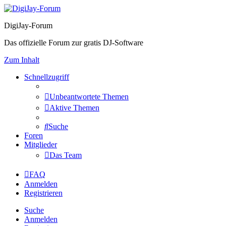
DigiJay-Forum
Das offizielle Forum zur gratis DJ-Software
Zum Inhalt
Schnellzugriff
Unbeantwortete Themen
Aktive Themen
Suche
Foren
Mitglieder
Das Team
FAQ
Anmelden
Registrieren
Suche
Anmelden