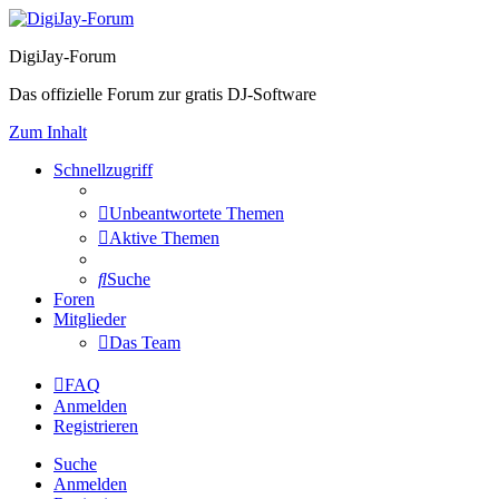
DigiJay-Forum
Das offizielle Forum zur gratis DJ-Software
Zum Inhalt
Schnellzugriff
Unbeantwortete Themen
Aktive Themen
Suche
Foren
Mitglieder
Das Team
FAQ
Anmelden
Registrieren
Suche
Anmelden