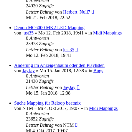
0
Antworten
24920
Zugriffe
Letzter Beitrag
von
Herbert_Null7
Mi 21. Feb 2018, 22:52
Denon MC6000 MK2 LED Mapping
von
just35
» Mo 12. Feb 2018, 19:41 » in
Midi Mappings
0
Antworten
23978
Zugriffe
Letzter Beitrag
von
just35
Mo 12. Feb 2018, 19:41
Änderung im Anzeigenbaum oder den Playlisten
von
JayJay
» Mo 15. Jan 2018, 12:38 » in
Bugs
0
Antworten
21430
Zugriffe
Letzter Beitrag
von
JayJay
Mo 15. Jan 2018, 12:38
Suche Mapping für Reloop beatmix
von
NTM
» Mi 4. Okt 2017, 19:07 » in
Midi Mappings
0
Antworten
23652
Zugriffe
Letzter Beitrag
von
NTM
Mi 4. Okt 2017, 19:07