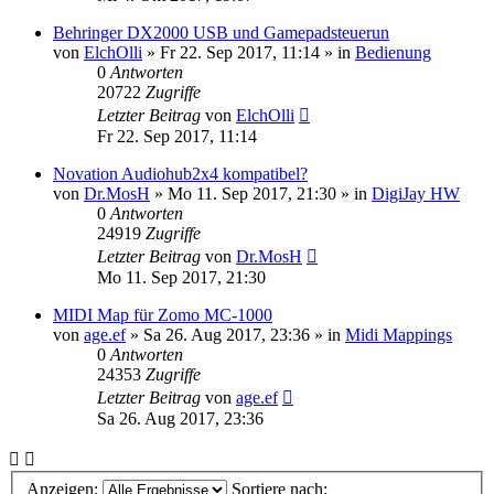
Behringer DX2000 USB und Gamepadsteuerun
von
ElchOlli
» Fr 22. Sep 2017, 11:14 » in
Bedienung
0
Antworten
20722
Zugriffe
Letzter Beitrag
von
ElchOlli
Fr 22. Sep 2017, 11:14
Novation Audiohub2x4 kompatibel?
von
Dr.MosH
» Mo 11. Sep 2017, 21:30 » in
DigiJay HW
0
Antworten
24919
Zugriffe
Letzter Beitrag
von
Dr.MosH
Mo 11. Sep 2017, 21:30
MIDI Map für Zomo MC-1000
von
age.ef
» Sa 26. Aug 2017, 23:36 » in
Midi Mappings
0
Antworten
24353
Zugriffe
Letzter Beitrag
von
age.ef
Sa 26. Aug 2017, 23:36
Anzeigen:
Sortiere nach: