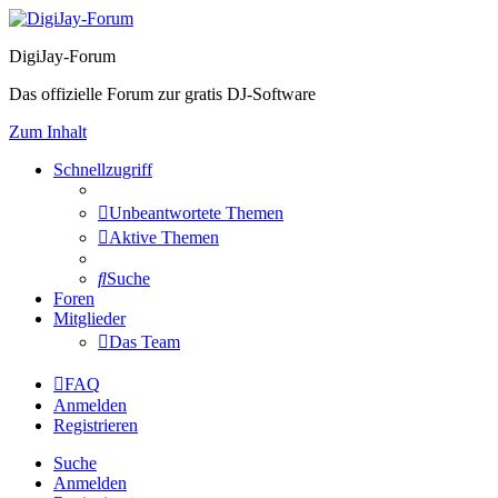
DigiJay-Forum
Das offizielle Forum zur gratis DJ-Software
Zum Inhalt
Schnellzugriff
Unbeantwortete Themen
Aktive Themen
Suche
Foren
Mitglieder
Das Team
FAQ
Anmelden
Registrieren
Suche
Anmelden