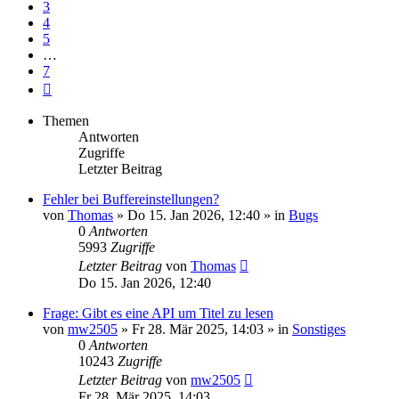
3
4
5
…
7
Nächste
Themen
Antworten
Zugriffe
Letzter Beitrag
Fehler bei Buffereinstellungen?
von
Thomas
» Do 15. Jan 2026, 12:40 » in
Bugs
0
Antworten
5993
Zugriffe
Letzter Beitrag
von
Thomas
Do 15. Jan 2026, 12:40
Frage: Gibt es eine API um Titel zu lesen
von
mw2505
» Fr 28. Mär 2025, 14:03 » in
Sonstiges
0
Antworten
10243
Zugriffe
Letzter Beitrag
von
mw2505
Fr 28. Mär 2025, 14:03