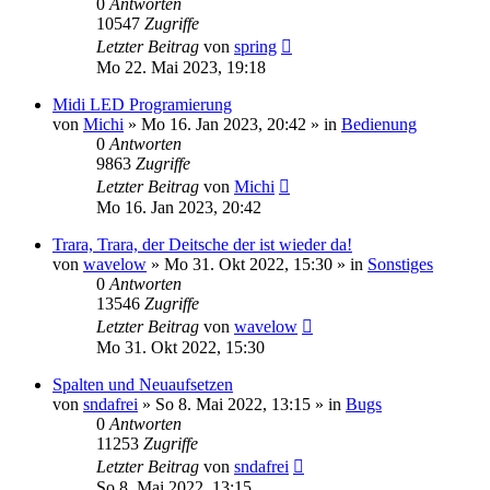
0
Antworten
10547
Zugriffe
Letzter Beitrag
von
spring
Mo 22. Mai 2023, 19:18
Midi LED Programierung
von
Michi
» Mo 16. Jan 2023, 20:42 » in
Bedienung
0
Antworten
9863
Zugriffe
Letzter Beitrag
von
Michi
Mo 16. Jan 2023, 20:42
Trara, Trara, der Deitsche der ist wieder da!
von
wavelow
» Mo 31. Okt 2022, 15:30 » in
Sonstiges
0
Antworten
13546
Zugriffe
Letzter Beitrag
von
wavelow
Mo 31. Okt 2022, 15:30
Spalten und Neuaufsetzen
von
sndafrei
» So 8. Mai 2022, 13:15 » in
Bugs
0
Antworten
11253
Zugriffe
Letzter Beitrag
von
sndafrei
So 8. Mai 2022, 13:15