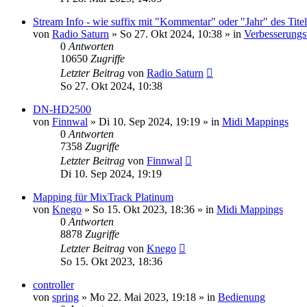
Stream Info - wie suffix mit "Kommentar" oder "Jahr" des Titel
von
Radio Saturn
» So 27. Okt 2024, 10:38 » in
Verbesserungs
0
Antworten
10650
Zugriffe
Letzter Beitrag
von
Radio Saturn
So 27. Okt 2024, 10:38
DN-HD2500
von
Finnwal
» Di 10. Sep 2024, 19:19 » in
Midi Mappings
0
Antworten
7358
Zugriffe
Letzter Beitrag
von
Finnwal
Di 10. Sep 2024, 19:19
Mapping für MixTrack Platinum
von
Knego
» So 15. Okt 2023, 18:36 » in
Midi Mappings
0
Antworten
8878
Zugriffe
Letzter Beitrag
von
Knego
So 15. Okt 2023, 18:36
controller
von
spring
» Mo 22. Mai 2023, 19:18 » in
Bedienung