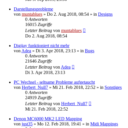
Darstellungsprobleme
von
muntablues
» Do 2. Aug 2018, 08:54 » in
Designs
0
Antworten
16015
Zugriffe
Letzter Beitrag
von
muntablues
Do 2. Aug 2018, 08:54
Digijay funktioniert nicht mehr
von
Adea
» Di 3. Apr 2018, 23:13 » in
Bugs
0
Antworten
21646
Zugriffe
Letzter Beitrag
von
Adea
Di 3. Apr 2018, 23:13
PC Wechsel - seltsame Probleme aufgetaucht
von
Herbert_Null7
» Mi 21. Feb 2018, 22:52 » in
Sonstiges
0
Antworten
24919
Zugriffe
Letzter Beitrag
von
Herbert_Null7
Mi 21. Feb 2018, 22:52
Denon MC6000 MK2 LED Mapping
von
just35
» Mo 12. Feb 2018, 19:41 » in
Midi Mappings