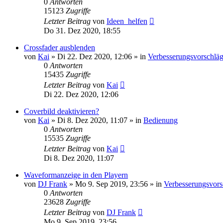
0
Antworten
15123
Zugriffe
Letzter Beitrag
von
Ideen_helfen
Do 31. Dez 2020, 18:55
Crossfader ausblenden
von
Kai
» Di 22. Dez 2020, 12:06 » in
Verbesserungsvorschlä
0
Antworten
15435
Zugriffe
Letzter Beitrag
von
Kai
Di 22. Dez 2020, 12:06
Coverbild deaktivieren?
von
Kai
» Di 8. Dez 2020, 11:07 » in
Bedienung
0
Antworten
15535
Zugriffe
Letzter Beitrag
von
Kai
Di 8. Dez 2020, 11:07
Waveformanzeige in den Playern
von
DJ Frank
» Mo 9. Sep 2019, 23:56 » in
Verbesserungsvors
0
Antworten
23628
Zugriffe
Letzter Beitrag
von
DJ Frank
Mo 9. Sep 2019, 23:56