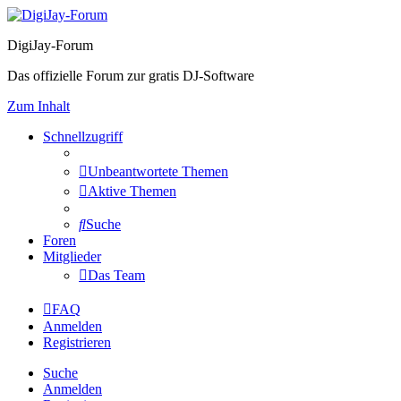
DigiJay-Forum
Das offizielle Forum zur gratis DJ-Software
Zum Inhalt
Schnellzugriff
Unbeantwortete Themen
Aktive Themen
Suche
Foren
Mitglieder
Das Team
FAQ
Anmelden
Registrieren
Suche
Anmelden