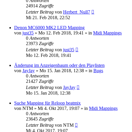
0
Antworten
24914
Zugriffe
Letzter Beitrag
von
Herbert_Null7
Mi 21. Feb 2018, 22:52
Denon MC6000 MK2 LED Mapping
von
just35
» Mo 12. Feb 2018, 19:41 » in
Midi Mappings
0
Antworten
23973
Zugriffe
Letzter Beitrag
von
just35
Mo 12. Feb 2018, 19:41
Änderung im Anzeigenbaum oder den Playlisten
von
JayJay
» Mo 15. Jan 2018, 12:38 » in
Bugs
0
Antworten
21427
Zugriffe
Letzter Beitrag
von
JayJay
Mo 15. Jan 2018, 12:38
Suche Mapping für Reloop beatmix
von
NTM
» Mi 4. Okt 2017, 19:07 » in
Midi Mappings
0
Antworten
23645
Zugriffe
Letzter Beitrag
von
NTM
Mi 4. Okt 2017, 19:07