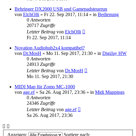
Behringer DX2000 USB und Gamepadsteuerun
von
ElchOlli
» Fr 22. Sep 2017, 11:14 » in
Bedienung
0
Antworten
20717
Zugriffe
Letzter Beitrag
von
ElchOlli
Fr 22. Sep 2017, 11:14
Novation Audiohub2x4 kompatibel?
von
Dr.MosH
» Mo 11. Sep 2017, 21:30 » in
DigiJay HW
0
Antworten
24913
Zugriffe
Letzter Beitrag
von
Dr.MosH
Mo 11. Sep 2017, 21:30
MIDI Map für Zomo MC-1000
von
age.ef
» Sa 26. Aug 2017, 23:36 » in
Midi Mappings
0
Antworten
24346
Zugriffe
Letzter Beitrag
von
age.ef
Sa 26. Aug 2017, 23:36
Anzeigen:
Sortiere nach: