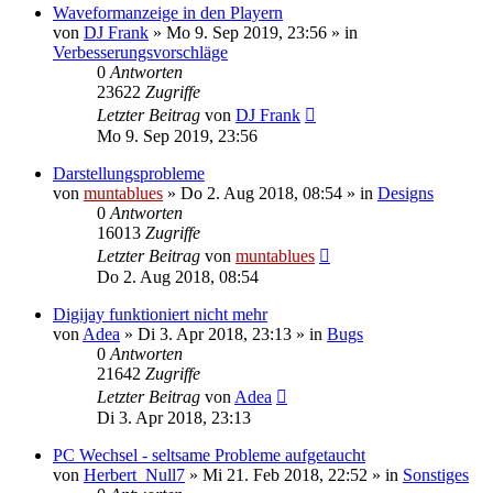
Waveformanzeige in den Playern
von
DJ Frank
» Mo 9. Sep 2019, 23:56 » in
Verbesserungsvorschläge
0
Antworten
23622
Zugriffe
Letzter Beitrag
von
DJ Frank
Mo 9. Sep 2019, 23:56
Darstellungsprobleme
von
muntablues
» Do 2. Aug 2018, 08:54 » in
Designs
0
Antworten
16013
Zugriffe
Letzter Beitrag
von
muntablues
Do 2. Aug 2018, 08:54
Digijay funktioniert nicht mehr
von
Adea
» Di 3. Apr 2018, 23:13 » in
Bugs
0
Antworten
21642
Zugriffe
Letzter Beitrag
von
Adea
Di 3. Apr 2018, 23:13
PC Wechsel - seltsame Probleme aufgetaucht
von
Herbert_Null7
» Mi 21. Feb 2018, 22:52 » in
Sonstiges