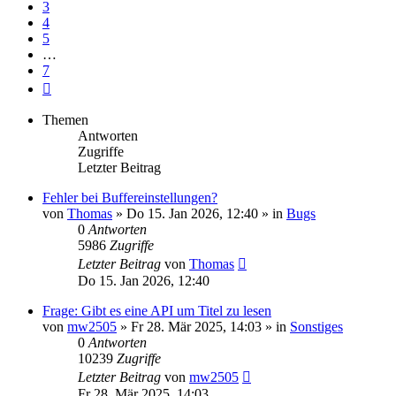
3
4
5
…
7
Nächste
Themen
Antworten
Zugriffe
Letzter Beitrag
Fehler bei Buffereinstellungen?
von
Thomas
» Do 15. Jan 2026, 12:40 » in
Bugs
0
Antworten
5986
Zugriffe
Letzter Beitrag
von
Thomas
Do 15. Jan 2026, 12:40
Frage: Gibt es eine API um Titel zu lesen
von
mw2505
» Fr 28. Mär 2025, 14:03 » in
Sonstiges
0
Antworten
10239
Zugriffe
Letzter Beitrag
von
mw2505
Fr 28. Mär 2025, 14:03