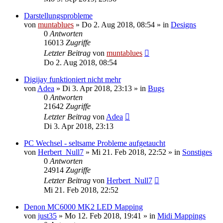
Darstellungsprobleme
von
muntablues
» Do 2. Aug 2018, 08:54 » in
Designs
0
Antworten
16013
Zugriffe
Letzter Beitrag
von
muntablues
Do 2. Aug 2018, 08:54
Digijay funktioniert nicht mehr
von
Adea
» Di 3. Apr 2018, 23:13 » in
Bugs
0
Antworten
21642
Zugriffe
Letzter Beitrag
von
Adea
Di 3. Apr 2018, 23:13
PC Wechsel - seltsame Probleme aufgetaucht
von
Herbert_Null7
» Mi 21. Feb 2018, 22:52 » in
Sonstiges
0
Antworten
24914
Zugriffe
Letzter Beitrag
von
Herbert_Null7
Mi 21. Feb 2018, 22:52
Denon MC6000 MK2 LED Mapping
von
just35
» Mo 12. Feb 2018, 19:41 » in
Midi Mappings