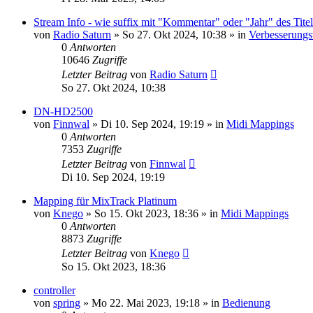
Stream Info - wie suffix mit "Kommentar" oder "Jahr" des Titel
von
Radio Saturn
» So 27. Okt 2024, 10:38 » in
Verbesserungs
0
Antworten
10646
Zugriffe
Letzter Beitrag
von
Radio Saturn
So 27. Okt 2024, 10:38
DN-HD2500
von
Finnwal
» Di 10. Sep 2024, 19:19 » in
Midi Mappings
0
Antworten
7353
Zugriffe
Letzter Beitrag
von
Finnwal
Di 10. Sep 2024, 19:19
Mapping für MixTrack Platinum
von
Knego
» So 15. Okt 2023, 18:36 » in
Midi Mappings
0
Antworten
8873
Zugriffe
Letzter Beitrag
von
Knego
So 15. Okt 2023, 18:36
controller
von
spring
» Mo 22. Mai 2023, 19:18 » in
Bedienung