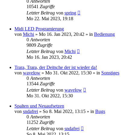
0
Antworten
10541
Zugriffe
Letzter Beitrag
von
spring
Mo 22. Mai 2023, 19:18
Midi LED Programierung
von
Michi
» Mo 16. Jan 2023, 20:42 » in
Bedienung
0
Antworten
9809
Zugriffe
Letzter Beitrag
von
Michi
Mo 16. Jan 2023, 20:42
Trara, Trara, der Deitsche der ist wieder da!
von
wavelow
» Mo 31. Okt 2022, 15:30 » in
Sonstiges
0
Antworten
13544
Zugriffe
Letzter Beitrag
von
wavelow
Mo 31. Okt 2022, 15:30
Spalten und Neuaufsetzen
von
sndafrei
» So 8. Mai 2022, 13:15 » in
Bugs
0
Antworten
11252
Zugriffe
Letzter Beitrag
von
sndafrei
So 8. Mai 2022, 13:15