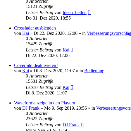
0
Antworten
15121
Zugriffe
Letzter Beitrag
von
Ideen_helfen
Do 31. Dez 2020, 18:55
Crossfader ausblenden
von
Kai
» Di 22. Dez 2020, 12:06 » in
Verbesserungsvorschlä
0
Antworten
15429
Zugriffe
Letzter Beitrag
von
Kai
Di 22. Dez 2020, 12:06
Coverbild deaktivieren?
von
Kai
» Di 8. Dez 2020, 11:07 » in
Bedienung
0
Antworten
15531
Zugriffe
Letzter Beitrag
von
Kai
Di 8. Dez 2020, 11:07
Waveformanzeige in den Playern
von
DJ Frank
» Mo 9. Sep 2019, 23:56 » in
Verbesserungsvors
0
Antworten
23622
Zugriffe
Letzter Beitrag
von
DJ Frank
Mo 9. Sep 2019, 23:56