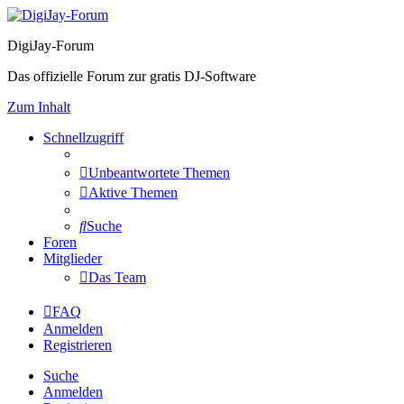
DigiJay-Forum
Das offizielle Forum zur gratis DJ-Software
Zum Inhalt
Schnellzugriff
Unbeantwortete Themen
Aktive Themen
Suche
Foren
Mitglieder
Das Team
FAQ
Anmelden
Registrieren
Suche
Anmelden