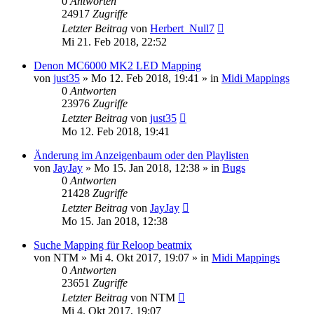
0
Antworten
24917
Zugriffe
Letzter Beitrag
von
Herbert_Null7
Mi 21. Feb 2018, 22:52
Denon MC6000 MK2 LED Mapping
von
just35
» Mo 12. Feb 2018, 19:41 » in
Midi Mappings
0
Antworten
23976
Zugriffe
Letzter Beitrag
von
just35
Mo 12. Feb 2018, 19:41
Änderung im Anzeigenbaum oder den Playlisten
von
JayJay
» Mo 15. Jan 2018, 12:38 » in
Bugs
0
Antworten
21428
Zugriffe
Letzter Beitrag
von
JayJay
Mo 15. Jan 2018, 12:38
Suche Mapping für Reloop beatmix
von
NTM
» Mi 4. Okt 2017, 19:07 » in
Midi Mappings
0
Antworten
23651
Zugriffe
Letzter Beitrag
von
NTM
Mi 4. Okt 2017, 19:07