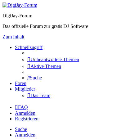
DigiJay-Forum
Das offizielle Forum zur gratis DJ-Software
Zum Inhalt
Schnellzugriff
Unbeantwortete Themen
Aktive Themen
Suche
Foren
Mitglieder
Das Team
FAQ
Anmelden
Registrieren
Suche
Anmelden