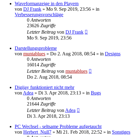
Waveformanzeige in den Playern
von
DJ Frank
» Mo 9. Sep 2019, 23:56 » in
Verbesserungsvorschläge
0
Antworten
23626
Zugriffe
Letzter Beitrag
von
DJ Frank
Mo 9. Sep 2019, 23:56
Darstellungsprobleme
von
muntablues
» Do 2. Aug 2018, 08:54 » in
Designs
0
Antworten
16014
Zugriffe
Letzter Beitrag
von
muntablues
Do 2. Aug 2018, 08:54
Digijay funktioniert nicht mehr
von
Adea
» Di 3. Apr 2018, 23:13 » in
Bugs
0
Antworten
21644
Zugriffe
Letzter Beitrag
von
Adea
Di 3. Apr 2018, 23:13
PC Wechsel - seltsame Probleme aufgetaucht
von
Herbert_Null7
» Mi 21. Feb 2018, 22:52 » in
Sonstiges