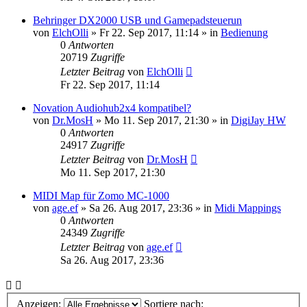
Behringer DX2000 USB und Gamepadsteuerun
von
ElchOlli
» Fr 22. Sep 2017, 11:14 » in
Bedienung
0
Antworten
20719
Zugriffe
Letzter Beitrag
von
ElchOlli
Fr 22. Sep 2017, 11:14
Novation Audiohub2x4 kompatibel?
von
Dr.MosH
» Mo 11. Sep 2017, 21:30 » in
DigiJay HW
0
Antworten
24917
Zugriffe
Letzter Beitrag
von
Dr.MosH
Mo 11. Sep 2017, 21:30
MIDI Map für Zomo MC-1000
von
age.ef
» Sa 26. Aug 2017, 23:36 » in
Midi Mappings
0
Antworten
24349
Zugriffe
Letzter Beitrag
von
age.ef
Sa 26. Aug 2017, 23:36
Anzeigen:
Sortiere nach: