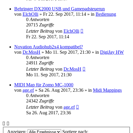
Behringer DX2000 USB und Gamepadsteuerun
von
ElchOlli
» Fr 22. Sep 2017, 11:14 » in
Bedienung
0
Antworten
20715
Zugriffe
Letzter Beitrag
von
ElchOlli
Fr 22. Sep 2017, 11:14
Novation Audiohub2x4 kompatibel?
von
Dr.MosH
» Mo 11. Sep 2017, 21:30 » in
DigiJay HW
0
Antworten
24911
Zugriffe
Letzter Beitrag
von
Dr.MosH
Mo 11. Sep 2017, 21:30
MIDI Map für Zomo MC-1000
von
age.ef
» Sa 26. Aug 2017, 23:36 » in
Midi Mappings
0
Antworten
24342
Zugriffe
Letzter Beitrag
von
age.ef
Sa 26. Aug 2017, 23:36
Anzeigen:
Sortiere nach: