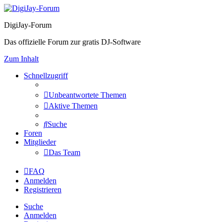
DigiJay-Forum
Das offizielle Forum zur gratis DJ-Software
Zum Inhalt
Schnellzugriff
Unbeantwortete Themen
Aktive Themen
Suche
Foren
Mitglieder
Das Team
FAQ
Anmelden
Registrieren
Suche
Anmelden