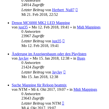
0
Antworten
24914
Zugriffe
Letzter Beitrag
von
Herbert_Null7
Mi 21. Feb 2018, 22:52
Denon MC6000 MK2 LED Mapping
von
just35
» Mo 12. Feb 2018, 19:41 » in
Midi Mappings
0
Antworten
23967
Zugriffe
Letzter Beitrag
von
just35
Mo 12. Feb 2018, 19:41
Änderung im Anzeigenbaum oder den Playlisten
von
JayJay
» Mo 15. Jan 2018, 12:38 » in
Bugs
0
Antworten
21424
Zugriffe
Letzter Beitrag
von
JayJay
Mo 15. Jan 2018, 12:38
Suche Mapping für Reloop beatmix
von
NTM
» Mi 4. Okt 2017, 19:07 » in
Midi Mappings
0
Antworten
23643
Zugriffe
Letzter Beitrag
von
NTM
Mi 4. Okt 2017, 19:07