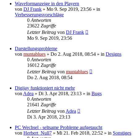
Waveformanzeige in den Playern
von
DJ Frank
» Mo 9. Sep 2019, 23:56 » in
Verbesserungsvorschläge
0
Antworten
23622
Zugriffe
Letzter Beitrag
von
DJ Frank
Mo 9. Sep 2019, 23:56
Darstellungsprobleme
von
muntablues
» Do 2. Aug 2018, 08:54 » in
Designs
0
Antworten
16012
Zugriffe
Letzter Beitrag
von
muntablues
Do 2. Aug 2018, 08:54
Digijay funktioniert nicht mehr
von
Adea
» Di 3. Apr 2018, 23:13 » in
Bugs
0
Antworten
21641
Zugriffe
Letzter Beitrag
von
Adea
Di 3. Apr 2018, 23:13
PC Wechsel - seltsame Probleme aufgetaucht
von
Herbert_Null7
» Mi 21. Feb 2018, 22:52 » in
Sonstiges