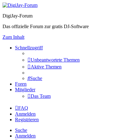
DigiJay-Forum
Das offizielle Forum zur gratis DJ-Software
Zum Inhalt
Schnellzugriff
Unbeantwortete Themen
Aktive Themen
Suche
Foren
Mitglieder
Das Team
FAQ
Anmelden
Registrieren
Suche
Anmelden