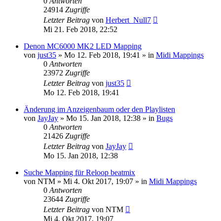
0
Antworten
24914
Zugriffe
Letzter Beitrag
von
Herbert_Null7
Mi 21. Feb 2018, 22:52
Denon MC6000 MK2 LED Mapping
von
just35
» Mo 12. Feb 2018, 19:41 » in
Midi Mappings
0
Antworten
23972
Zugriffe
Letzter Beitrag
von
just35
Mo 12. Feb 2018, 19:41
Änderung im Anzeigenbaum oder den Playlisten
von
JayJay
» Mo 15. Jan 2018, 12:38 » in
Bugs
0
Antworten
21426
Zugriffe
Letzter Beitrag
von
JayJay
Mo 15. Jan 2018, 12:38
Suche Mapping für Reloop beatmix
von
NTM
» Mi 4. Okt 2017, 19:07 » in
Midi Mappings
0
Antworten
23644
Zugriffe
Letzter Beitrag
von
NTM
Mi 4. Okt 2017, 19:07