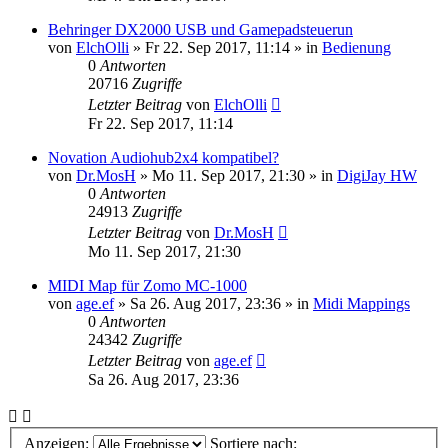
Behringer DX2000 USB und Gamepadsteuerun
von
ElchOlli
» Fr 22. Sep 2017, 11:14 » in
Bedienung
0
Antworten
20716
Zugriffe
Letzter Beitrag
von
ElchOlli
Fr 22. Sep 2017, 11:14
Novation Audiohub2x4 kompatibel?
von
Dr.MosH
» Mo 11. Sep 2017, 21:30 » in
DigiJay HW
0
Antworten
24913
Zugriffe
Letzter Beitrag
von
Dr.MosH
Mo 11. Sep 2017, 21:30
MIDI Map für Zomo MC-1000
von
age.ef
» Sa 26. Aug 2017, 23:36 » in
Midi Mappings
0
Antworten
24342
Zugriffe
Letzter Beitrag
von
age.ef
Sa 26. Aug 2017, 23:36
Anzeigen:
Sortiere nach: