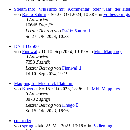
Stream Info - wie suffix mit "Kommentar" oder "Jahr" des Titel
von
Radio Saturn
» So 27. Okt 2024, 10:38 » in
Verbesserungs
0
Antworten
10646
Zugriffe
Letzter Beitrag
von
Radio Saturn
So 27. Okt 2024, 10:38
DN-HD2500
von
Finnwal
» Di 10. Sep 2024, 19:19 » in
Midi Mappings
0
Antworten
7353
Zugriffe
Letzter Beitrag
von
Finnwal
Di 10. Sep 2024, 19:19
Mapping für MixTrack Platinum
von
Knego
» So 15. Okt 2023, 18:36 » in
Midi Mappings
0
Antworten
8873
Zugriffe
Letzter Beitrag
von
Knego
So 15. Okt 2023, 18:36
controller
von
spring
» Mo 22. Mai 2023, 19:18 » in
Bedienung