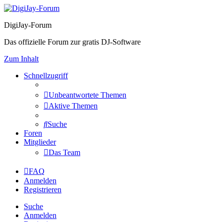
DigiJay-Forum
Das offizielle Forum zur gratis DJ-Software
Zum Inhalt
Schnellzugriff
Unbeantwortete Themen
Aktive Themen
Suche
Foren
Mitglieder
Das Team
FAQ
Anmelden
Registrieren
Suche
Anmelden