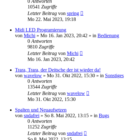
0
Antworten
10541
Zugriffe
Letzter Beitrag
von
spring
Mo 22. Mai 2023, 19:18
Midi LED Programierung
von
Michi
» Mo 16. Jan 2023, 20:42 » in
Bedienung
0
Antworten
9810
Zugriffe
Letzter Beitrag
von
Michi
Mo 16. Jan 2023, 20:42
Trara, Trara, der Deitsche der ist wieder da!
von
wavelow
» Mo 31. Okt 2022, 15:30 » in
Sonstiges
0
Antworten
13544
Zugriffe
Letzter Beitrag
von
wavelow
Mo 31. Okt 2022, 15:30
Spalten und Neuaufsetzen
von
sndafrei
» So 8. Mai 2022, 13:15 » in
Bugs
0
Antworten
11252
Zugriffe
Letzter Beitrag
von
sndafrei
So 8. Mai 2022, 13:15