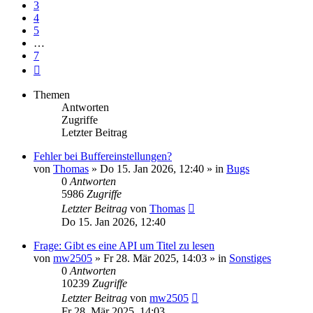
3
4
5
…
7
Nächste
Themen
Antworten
Zugriffe
Letzter Beitrag
Fehler bei Buffereinstellungen?
von
Thomas
» Do 15. Jan 2026, 12:40 » in
Bugs
0
Antworten
5986
Zugriffe
Letzter Beitrag
von
Thomas
Do 15. Jan 2026, 12:40
Frage: Gibt es eine API um Titel zu lesen
von
mw2505
» Fr 28. Mär 2025, 14:03 » in
Sonstiges
0
Antworten
10239
Zugriffe
Letzter Beitrag
von
mw2505
Fr 28. Mär 2025, 14:03