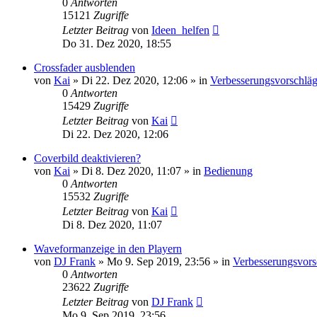
0
Antworten
15121
Zugriffe
Letzter Beitrag
von
Ideen_helfen
Do 31. Dez 2020, 18:55
Crossfader ausblenden
von
Kai
» Di 22. Dez 2020, 12:06 » in
Verbesserungsvorschlä
0
Antworten
15429
Zugriffe
Letzter Beitrag
von
Kai
Di 22. Dez 2020, 12:06
Coverbild deaktivieren?
von
Kai
» Di 8. Dez 2020, 11:07 » in
Bedienung
0
Antworten
15532
Zugriffe
Letzter Beitrag
von
Kai
Di 8. Dez 2020, 11:07
Waveformanzeige in den Playern
von
DJ Frank
» Mo 9. Sep 2019, 23:56 » in
Verbesserungsvors
0
Antworten
23622
Zugriffe
Letzter Beitrag
von
DJ Frank
Mo 9. Sep 2019, 23:56