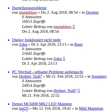
Darstellungsprobleme
von
muntablues
» Do 2. Aug 2018, 08:54 » in
Designs
0
Antworten
16013
Zugriffe
Letzter Beitrag
von
muntablues
Do 2. Aug 2018, 08:54
Digijay funktioniert nicht mehr
von
Adea
» Di 3. Apr 2018, 23:13 » in
Bugs
0
Antworten
21642
Zugriffe
Letzter Beitrag
von
Adea
Di 3. Apr 2018, 23:13
PC Wechsel - seltsame Probleme aufgetaucht
von
Herbert_Null7
» Mi 21. Feb 2018, 22:52 » in
Sonstiges
0
Antworten
24914
Zugriffe
Letzter Beitrag
von
Herbert_Null7
Mi 21. Feb 2018, 22:52
Denon MC6000 MK2 LED Mapping
von
just35
» Mo 12. Feb 2018, 19:41 » in
Midi Mappings