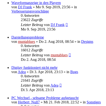
Waveformanzeige in den Playern
von
DJ Frank
» Mo 9. Sep 2019, 23:56 » in
Verbesserungsvorschläge
0
Antworten
23622
Zugriffe
Letzter Beitrag
von
DJ Frank
Mo 9. Sep 2019, 23:56
Darstellungsprobleme
von
muntablues
» Do 2. Aug 2018, 08:54 » in
Designs
0
Antworten
16012
Zugriffe
Letzter Beitrag
von
muntablues
Do 2. Aug 2018, 08:54
Digijay funktioniert nicht mehr
von
Adea
» Di 3. Apr 2018, 23:13 » in
Bugs
0
Antworten
21641
Zugriffe
Letzter Beitrag
von
Adea
Di 3. Apr 2018, 23:13
PC Wechsel - seltsame Probleme aufgetaucht
von
Herbert_Null7
» Mi 21. Feb 2018, 22:52 » in
Sonstiges