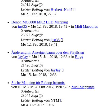
0
Antworten
24914
Zugriffe
Letzter Beitrag
von
Herbert_Null7
Mi 21. Feb 2018, 22:52
Denon MC6000 MK2 LED Mapping
von
just35
» Mo 12. Feb 2018, 19:41 » in
Midi Mappings
0
Antworten
23972
Zugriffe
Letzter Beitrag
von
just35
Mo 12. Feb 2018, 19:41
Änderung im Anzeigenbaum oder den Playlisten
von
JayJay
» Mo 15. Jan 2018, 12:38 » in
Bugs
0
Antworten
21426
Zugriffe
Letzter Beitrag
von
JayJay
Mo 15. Jan 2018, 12:38
Suche Mapping für Reloop beatmix
von
NTM
» Mi 4. Okt 2017, 19:07 » in
Midi Mappings
0
Antworten
23644
Zugriffe
Letzter Beitrag
von
NTM
Mi 4. Okt 2017, 19:07