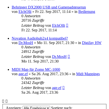
Behringer DX2000 USB und Gamepadsteuerun
von
ElchOlli
» Fr 22. Sep 2017, 11:14 » in
Bedienung
0
Antworten
20716
Zugriffe
Letzter Beitrag
von
ElchOlli
Fr 22. Sep 2017, 11:14
Novation Audiohub2x4 kompatibel?
von
Dr.MosH
» Mo 11. Sep 2017, 21:30 » in
DigiJay HW
0
Antworten
24912
Zugriffe
Letzter Beitrag
von
Dr.MosH
Mo 11. Sep 2017, 21:30
MIDI Map für Zomo MC-1000
von
age.ef
» Sa 26. Aug 2017, 23:36 » in
Midi Mappings
0
Antworten
24342
Zugriffe
Letzter Beitrag
von
age.ef
Sa 26. Aug 2017, 23:36
Anzeigen:
Sortiere nach: