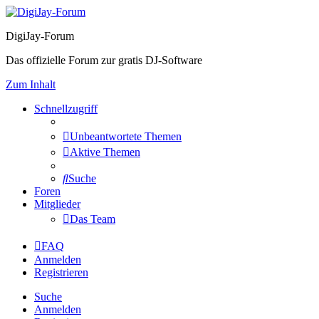
DigiJay-Forum
Das offizielle Forum zur gratis DJ-Software
Zum Inhalt
Schnellzugriff
Unbeantwortete Themen
Aktive Themen
Suche
Foren
Mitglieder
Das Team
FAQ
Anmelden
Registrieren
Suche
Anmelden