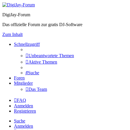
DigiJay-Forum
Das offizielle Forum zur gratis DJ-Software
Zum Inhalt
Schnellzugriff
Unbeantwortete Themen
Aktive Themen
Suche
Foren
Mitglieder
Das Team
FAQ
Anmelden
Registrieren
Suche
Anmelden