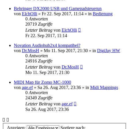
Behringer DX2000 USB und Gamepadsteuerun
von
ElchOlli
» Fr 22. Sep 2017, 11:14 » in
Bedienung
0
Antworten
20719
Zugriffe
Letzter Beitrag
von
ElchOlli
Fr 22. Sep 2017, 11:14
Novation Audiohub2x4 kompatibel?
von
Dr.MosH
» Mo 11. Sep 2017, 21:30 » in
DigiJay HW
0
Antworten
24916
Zugriffe
Letzter Beitrag
von
Dr.MosH
Mo 11. Sep 2017, 21:30
MIDI Map für Zomo MC-1000
von
age.ef
» Sa 26. Aug 2017, 23:36 » in
Midi Mappings
0
Antworten
24349
Zugriffe
Letzter Beitrag
von
age.ef
Sa 26. Aug 2017, 23:36
Anzeigen:
Sortiere nach: