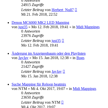
0
Antworten
24915
Zugriffe
Letzter Beitrag
von
Herbert_Null7
Mi 21. Feb 2018, 22:52
Denon MC6000 MK2 LED Mapping
von
just35
» Mo 12. Feb 2018, 19:41 » in
Midi Mappings
0
Antworten
23976
Zugriffe
Letzter Beitrag
von
just35
Mo 12. Feb 2018, 19:41
Änderung im Anzeigenbaum oder den Playlisten
von
JayJay
» Mo 15. Jan 2018, 12:38 » in
Bugs
0
Antworten
21427
Zugriffe
Letzter Beitrag
von
JayJay
Mo 15. Jan 2018, 12:38
Suche Mapping für Reloop beatmix
von
NTM
» Mi 4. Okt 2017, 19:07 » in
Midi Mappings
0
Antworten
23650
Zugriffe
Letzter Beitrag
von
NTM
Mi 4. Okt 2017, 19:07