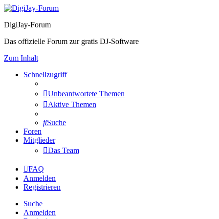
DigiJay-Forum
Das offizielle Forum zur gratis DJ-Software
Zum Inhalt
Schnellzugriff
Unbeantwortete Themen
Aktive Themen
Suche
Foren
Mitglieder
Das Team
FAQ
Anmelden
Registrieren
Suche
Anmelden