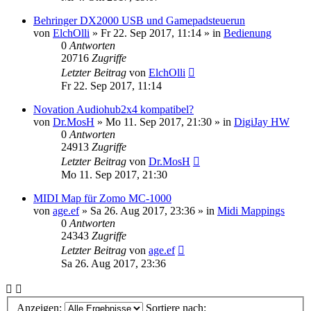
Behringer DX2000 USB und Gamepadsteuerun
von
ElchOlli
» Fr 22. Sep 2017, 11:14 » in
Bedienung
0
Antworten
20716
Zugriffe
Letzter Beitrag
von
ElchOlli
Fr 22. Sep 2017, 11:14
Novation Audiohub2x4 kompatibel?
von
Dr.MosH
» Mo 11. Sep 2017, 21:30 » in
DigiJay HW
0
Antworten
24913
Zugriffe
Letzter Beitrag
von
Dr.MosH
Mo 11. Sep 2017, 21:30
MIDI Map für Zomo MC-1000
von
age.ef
» Sa 26. Aug 2017, 23:36 » in
Midi Mappings
0
Antworten
24343
Zugriffe
Letzter Beitrag
von
age.ef
Sa 26. Aug 2017, 23:36
Anzeigen:
Sortiere nach: