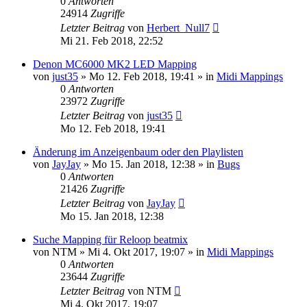
0
Antworten
24914
Zugriffe
Letzter Beitrag
von
Herbert_Null7
Mi 21. Feb 2018, 22:52
Denon MC6000 MK2 LED Mapping
von
just35
» Mo 12. Feb 2018, 19:41 » in
Midi Mappings
0
Antworten
23972
Zugriffe
Letzter Beitrag
von
just35
Mo 12. Feb 2018, 19:41
Änderung im Anzeigenbaum oder den Playlisten
von
JayJay
» Mo 15. Jan 2018, 12:38 » in
Bugs
0
Antworten
21426
Zugriffe
Letzter Beitrag
von
JayJay
Mo 15. Jan 2018, 12:38
Suche Mapping für Reloop beatmix
von
NTM
» Mi 4. Okt 2017, 19:07 » in
Midi Mappings
0
Antworten
23644
Zugriffe
Letzter Beitrag
von
NTM
Mi 4. Okt 2017, 19:07