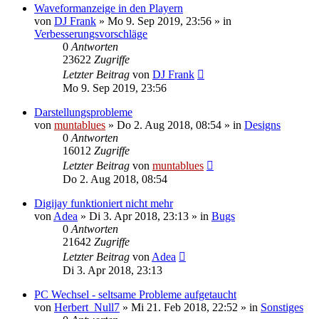
Waveformanzeige in den Playern
von
DJ Frank
» Mo 9. Sep 2019, 23:56 » in
Verbesserungsvorschläge
0
Antworten
23622
Zugriffe
Letzter Beitrag
von
DJ Frank
Mo 9. Sep 2019, 23:56
Darstellungsprobleme
von
muntablues
» Do 2. Aug 2018, 08:54 » in
Designs
0
Antworten
16012
Zugriffe
Letzter Beitrag
von
muntablues
Do 2. Aug 2018, 08:54
Digijay funktioniert nicht mehr
von
Adea
» Di 3. Apr 2018, 23:13 » in
Bugs
0
Antworten
21642
Zugriffe
Letzter Beitrag
von
Adea
Di 3. Apr 2018, 23:13
PC Wechsel - seltsame Probleme aufgetaucht
von
Herbert_Null7
» Mi 21. Feb 2018, 22:52 » in
Sonstiges