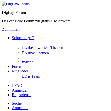
DigiJay-Forum
Das offizielle Forum zur gratis DJ-Software
Zum Inhalt
Schnellzugriff
Unbeantwortete Themen
Aktive Themen
Suche
Foren
Mitglieder
Das Team
FAQ
Anmelden
Registrieren
Suche
Anmelden