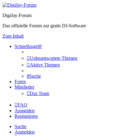
DigiJay-Forum
Das offizielle Forum zur gratis DJ-Software
Zum Inhalt
Schnellzugriff
Unbeantwortete Themen
Aktive Themen
Suche
Foren
Mitglieder
Das Team
FAQ
Anmelden
Registrieren
Suche
Anmelden