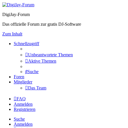
DigiJay-Forum
Das offizielle Forum zur gratis DJ-Software
Zum Inhalt
Schnellzugriff
Unbeantwortete Themen
Aktive Themen
Suche
Foren
Mitglieder
Das Team
FAQ
Anmelden
Registrieren
Suche
Anmelden