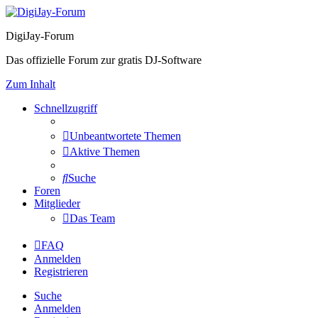
DigiJay-Forum
Das offizielle Forum zur gratis DJ-Software
Zum Inhalt
Schnellzugriff
Unbeantwortete Themen
Aktive Themen
Suche
Foren
Mitglieder
Das Team
FAQ
Anmelden
Registrieren
Suche
Anmelden