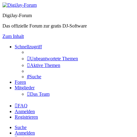
DigiJay-Forum
Das offizielle Forum zur gratis DJ-Software
Zum Inhalt
Schnellzugriff
Unbeantwortete Themen
Aktive Themen
Suche
Foren
Mitglieder
Das Team
FAQ
Anmelden
Registrieren
Suche
Anmelden