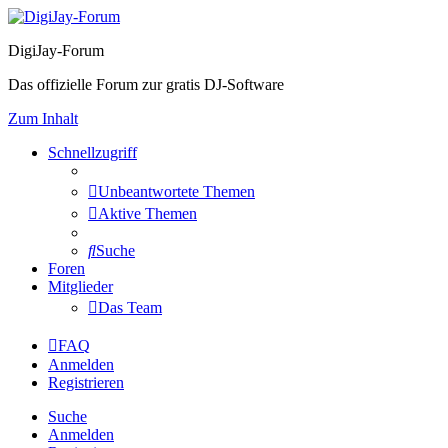
DigiJay-Forum
Das offizielle Forum zur gratis DJ-Software
Zum Inhalt
Schnellzugriff
Unbeantwortete Themen
Aktive Themen
Suche
Foren
Mitglieder
Das Team
FAQ
Anmelden
Registrieren
Suche
Anmelden