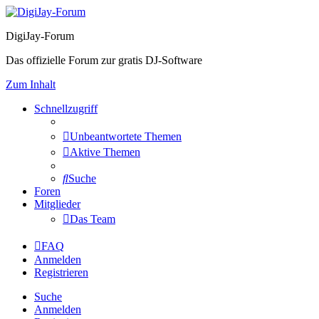
DigiJay-Forum
Das offizielle Forum zur gratis DJ-Software
Zum Inhalt
Schnellzugriff
Unbeantwortete Themen
Aktive Themen
Suche
Foren
Mitglieder
Das Team
FAQ
Anmelden
Registrieren
Suche
Anmelden