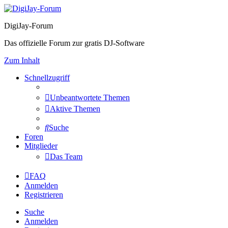
DigiJay-Forum
Das offizielle Forum zur gratis DJ-Software
Zum Inhalt
Schnellzugriff
Unbeantwortete Themen
Aktive Themen
Suche
Foren
Mitglieder
Das Team
FAQ
Anmelden
Registrieren
Suche
Anmelden