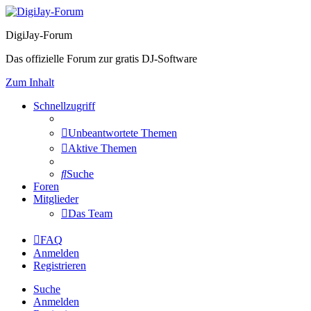
DigiJay-Forum
Das offizielle Forum zur gratis DJ-Software
Zum Inhalt
Schnellzugriff
Unbeantwortete Themen
Aktive Themen
Suche
Foren
Mitglieder
Das Team
FAQ
Anmelden
Registrieren
Suche
Anmelden