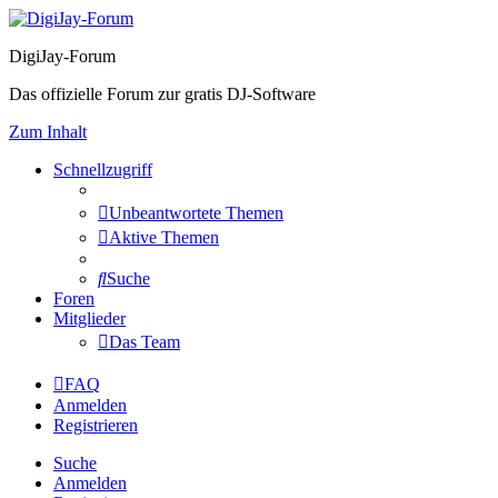
DigiJay-Forum
Das offizielle Forum zur gratis DJ-Software
Zum Inhalt
Schnellzugriff
Unbeantwortete Themen
Aktive Themen
Suche
Foren
Mitglieder
Das Team
FAQ
Anmelden
Registrieren
Suche
Anmelden