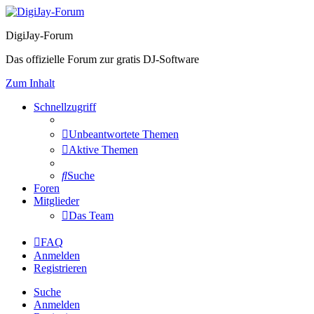
DigiJay-Forum
Das offizielle Forum zur gratis DJ-Software
Zum Inhalt
Schnellzugriff
Unbeantwortete Themen
Aktive Themen
Suche
Foren
Mitglieder
Das Team
FAQ
Anmelden
Registrieren
Suche
Anmelden