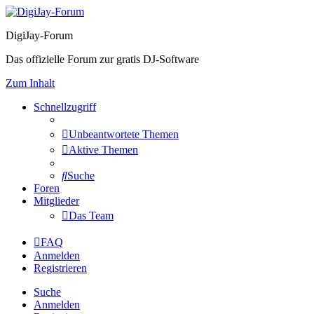
DigiJay-Forum
Das offizielle Forum zur gratis DJ-Software
Zum Inhalt
Schnellzugriff
Unbeantwortete Themen
Aktive Themen
Suche
Foren
Mitglieder
Das Team
FAQ
Anmelden
Registrieren
Suche
Anmelden