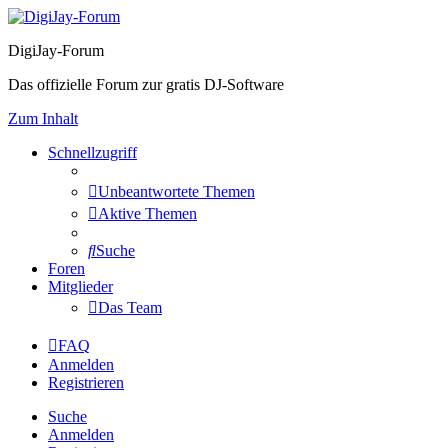
DigiJay-Forum
Das offizielle Forum zur gratis DJ-Software
Zum Inhalt
Schnellzugriff
Unbeantwortete Themen
Aktive Themen
Suche
Foren
Mitglieder
Das Team
FAQ
Anmelden
Registrieren
Suche
Anmelden