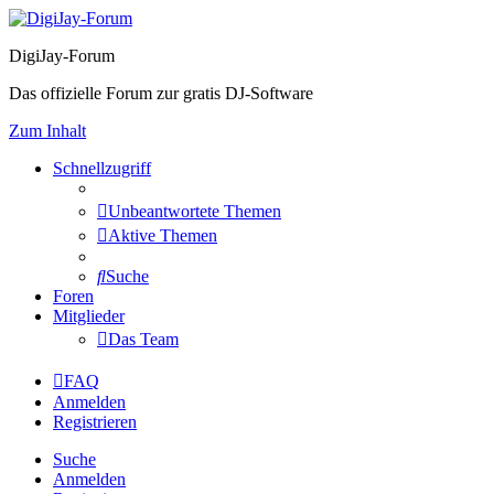
DigiJay-Forum
Das offizielle Forum zur gratis DJ-Software
Zum Inhalt
Schnellzugriff
Unbeantwortete Themen
Aktive Themen
Suche
Foren
Mitglieder
Das Team
FAQ
Anmelden
Registrieren
Suche
Anmelden