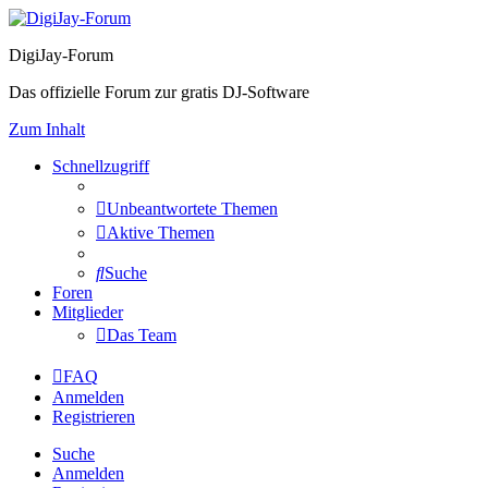
DigiJay-Forum
Das offizielle Forum zur gratis DJ-Software
Zum Inhalt
Schnellzugriff
Unbeantwortete Themen
Aktive Themen
Suche
Foren
Mitglieder
Das Team
FAQ
Anmelden
Registrieren
Suche
Anmelden