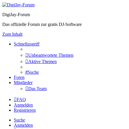
DigiJay-Forum
Das offizielle Forum zur gratis DJ-Software
Zum Inhalt
Schnellzugriff
Unbeantwortete Themen
Aktive Themen
Suche
Foren
Mitglieder
Das Team
FAQ
Anmelden
Registrieren
Suche
Anmelden