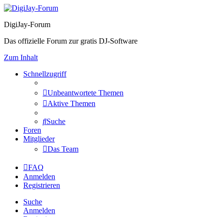
DigiJay-Forum
Das offizielle Forum zur gratis DJ-Software
Zum Inhalt
Schnellzugriff
Unbeantwortete Themen
Aktive Themen
Suche
Foren
Mitglieder
Das Team
FAQ
Anmelden
Registrieren
Suche
Anmelden