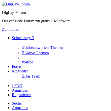
DigiJay-Forum
Das offizielle Forum zur gratis DJ-Software
Zum Inhalt
Schnellzugriff
Unbeantwortete Themen
Aktive Themen
Suche
Foren
Mitglieder
Das Team
FAQ
Anmelden
Registrieren
Suche
Anmelden