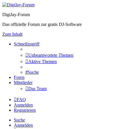
DigiJay-Forum
Das offizielle Forum zur gratis DJ-Software
Zum Inhalt
Schnellzugriff
Unbeantwortete Themen
Aktive Themen
Suche
Foren
Mitglieder
Das Team
FAQ
Anmelden
Registrieren
Suche
Anmelden