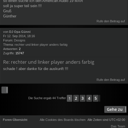
so einen suche ich den American Audio 19 MXR
soll ja super teil sein !!!
Gruß
Günther
Rufe den Beitrag auf
von
DJ Opa Günni
Fr 12. Sep 2014, 18:16
Forum:
Designs
Thema:
rechter und linker player anders farbig
Antworten:
2
Zugriffe:
15747
Re: rechter und linker player anders farbig
schade ! aber danke für die auskunft !!!
Rufe den Beitrag auf
2
3
4
5
1
Nächste
Die Suche ergab 44 Treffer
Gehe zu
Foren-Übersicht
Alle Cookies des Boards löschen
Alle Zeiten sind
UTC+02:00
Das Team