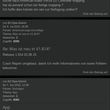
suche nach American Audio VMS4 DJ Controller Mapping
hat da jemand schon ein fertige mapping ?
Ich hoffe dies könnte mir wer zur Verfügung stellen?!
Rufe den Beitrag auf
von
DJ Opa Günni
Do 9. Jul 2015, 16:28
Forum:
Verbesserungsvorschläge
Thema:
Was ist neu in V1.814?
Antworten:
2
Zugriffe:
8098
Re: Was ist neu in V1.814?
Release 1.814 02.06.15
Crash Report umgebaut, damit ich mehr Informationen von euren Fehlern
bekomme.
Rufe den Beitrag auf
von
DJ Opa Günni
So 7. Jun 2015, 12:38
Forum:
Sonstiges
Thema:
App
Antworten:
1
Zugriffe:
8080
App