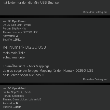
hat leider nur den die Mini-USB Buchse
Rufe den Beitrag auf
von
DJ Opa Günni
Do 25. Sep 2014, 07:18
Forum:
DigiJay HW
Thema:
Numark DJ2GO USB
Antworten:
3
Zugriffe:
19581
Re: Numark DJ2GO USB
moin moin Thilo
schau mal unter
Foren-Übersicht » Midi Mappings
da gibs sogar ein fertiges Mapping für den Numark DJ2GO USB
da leuchten sogar alle leds !!
Rufe den Beitrag auf
von
DJ Opa Günni
So 14. Sep 2014, 05:56
Forum:
Sonstiges
Thema:
Ganz dickes Lob an MB
Antworten:
6
Zugriffe:
16039