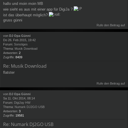
hallo und moin moin MB
wie sieht es aus mit einer app für DigiJa ?
ist das überhaupt möglich?
gruss günni
Rufe den Beitrag auf
von
DJ Opa Günni
Do 26. Feb 2015, 19:42
Forum:
Sonstiges
Thema:
Musik Download
Antworten:
2
Zugriffe:
8409
Re: Musik Download
flatster
Rufe den Beitrag auf
von
DJ Opa Günni
Sa 11. Okt 2014, 08:14
Forum:
DigiJay HW
Thema:
Numark DJ2GO USB
Antworten:
3
Zugriffe:
19581
Re: Numark DJ2GO USB