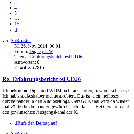
3
4
5
…
15
Nächste
von
SirRooster
Mi 26. Nov 2014, 00:01
Forum:
DigiJay HW
Thema:
Erfahrungsbericht esi UDJ6
Antworten:
8
Zugriffe:
27815
Re: Erfahrungsbericht esi UDJ6
Ich bekomme DigiJ und WDM nicht ans laufen, bzw nur sehr leise.
Ich hab's spaßeshalber mal ausprobiert. Das ist ja ein heilloses
durcheinander in den Audiosettings. Gerät & Kanal wird da wieder
mal völlig durcheinander gewürfelt. Jedenfalls ... Bei Gerät musst du
den gewünschten Ausgangskanal der K...
Rufe den Beitrag auf
von
SirRooster