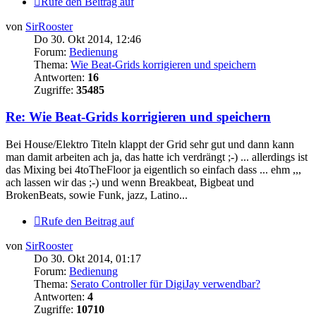
Rufe den Beitrag auf
von
SirRooster
Do 30. Okt 2014, 12:46
Forum:
Bedienung
Thema:
Wie Beat-Grids korrigieren und speichern
Antworten:
16
Zugriffe:
35485
Re: Wie Beat-Grids korrigieren und speichern
Bei House/Elektro Titeln klappt der Grid sehr gut und dann kann
man damit arbeiten ach ja, das hatte ich verdrängt ;-) ... allerdings ist
das Mixing bei 4toTheFloor ja eigentlich so einfach dass ... ehm ,,,
ach lassen wir das ;-) und wenn Breakbeat, Bigbeat und
BrokenBeats, sowie Funk, jazz, Latino...
Rufe den Beitrag auf
von
SirRooster
Do 30. Okt 2014, 01:17
Forum:
Bedienung
Thema:
Serato Controller für DigiJay verwendbar?
Antworten:
4
Zugriffe:
10710