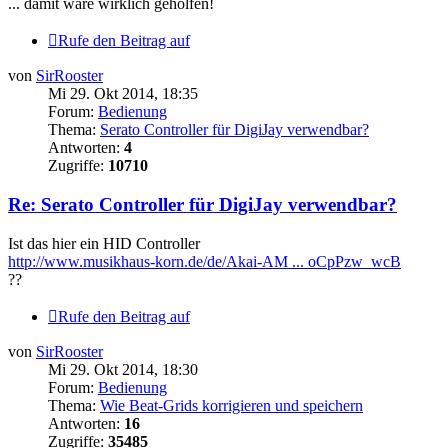
... damit wäre wirklich geholfen!
Rufe den Beitrag auf
von
SirRooster
Mi 29. Okt 2014, 18:35
Forum:
Bedienung
Thema:
Serato Controller für DigiJay verwendbar?
Antworten:
4
Zugriffe:
10710
Re: Serato Controller für DigiJay verwendbar?
Ist das hier ein HID Controller
http://www.musikhaus-korn.de/de/Akai-AM ... oCpPzw_wcB
??
Rufe den Beitrag auf
von
SirRooster
Mi 29. Okt 2014, 18:30
Forum:
Bedienung
Thema:
Wie Beat-Grids korrigieren und speichern
Antworten:
16
Zugriffe:
35485