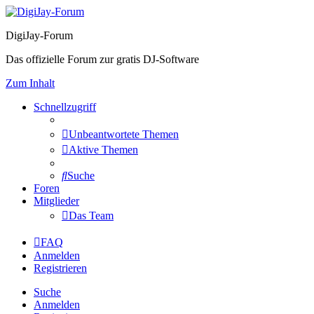
DigiJay-Forum
Das offizielle Forum zur gratis DJ-Software
Zum Inhalt
Schnellzugriff
Unbeantwortete Themen
Aktive Themen
Suche
Foren
Mitglieder
Das Team
FAQ
Anmelden
Registrieren
Suche
Anmelden