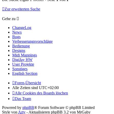
Zur erweiterten Suche
Gehe zu
ChangeLog
News
Bugs
Verbesserungsvorschläge
Bedienung
Designs
Midi Mappings
DigiJay HW
User Projekte
Sonstiges
English Section
Foren-Übersicht
Alle Zeiten sind
UTC+02:00
Alle Cookies des Boards löschen
Das Team
Powered by
phpBB
® Forum Software © phpBB Limited
Style von
Arty
- Aktualisieren phpBB 3.2 von MrGaby