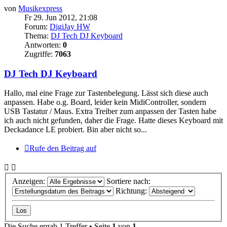
von
Musikexpress
Fr 29. Jun 2012, 21:08
Forum:
DigiJay HW
Thema:
DJ Tech DJ Keyboard
Antworten:
0
Zugriffe:
7063
DJ Tech DJ Keyboard
Hallo, mal eine Frage zur Tastenbelegung. Lässt sich diese auch
anpassen. Habe o.g. Board, leider kein MidiController, sondern
USB Tastatur / Maus. Extra Treiber zum anpassen der Tasten habe
ich auch nicht gefunden, daher die Frage. Hatte dieses Keyboard mit
Deckadance LE probiert. Bin aber nicht so...
Rufe den Beitrag auf
Anzeigen:
Sortiere nach:
Richtung:
Die Suche ergab 1 Treffer • Seite
1
von
1