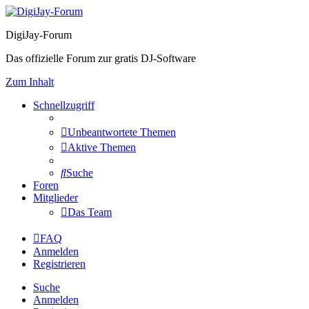
DigiJay-Forum
Das offizielle Forum zur gratis DJ-Software
Zum Inhalt
Schnellzugriff
Unbeantwortete Themen
Aktive Themen
Suche
Foren
Mitglieder
Das Team
FAQ
Anmelden
Registrieren
Suche
Anmelden