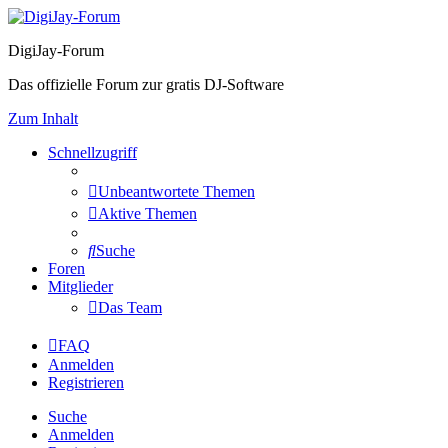
DigiJay-Forum
Das offizielle Forum zur gratis DJ-Software
Zum Inhalt
Schnellzugriff
Unbeantwortete Themen
Aktive Themen
Suche
Foren
Mitglieder
Das Team
FAQ
Anmelden
Registrieren
Suche
Anmelden